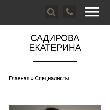
Перейти
к
основному
содержанию
Toggle
navigation
САДИРОВА
ЕКАТЕРИНА
Вы
Главная
»
Специалисты
здесь