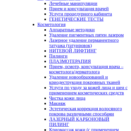
Лечебные манипуляции
Прием и консультация врачей
Услуги процедурного кабинета
ГЕНЕТИЧЕСКИЕ ТЕСТЫ
Косметология
Аппаратные методики
Удаление пигментных пятен лазером
Лазерное удаление перманентного
татуажа (татуировок)
НИТЕВОЙ ЛИФТИНГ
Пилинги
ПЛАЗМОТЕРАПИЯ
Прием, осмотр, консультация врача –
косметолога/дерматолога
Удаление новообразований и
криодеструкция покровных тканей
Услуги по уходу за кожей лица и шеи с
применением косметических средств
Чистка кожи лица
Макияж
Эстетическая коррекция волосяного
покрова различными способами
ЛАЗЕРНЫЙ КАРБОНОВЫЙ
ПИЛИНГ
Криомассаж кожи (с применением