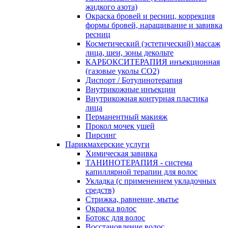
жидкого азота)
Окраска бровей и ресниц, коррекция
формы бровей, наращивание и завивка
ресниц
Косметический (эстетический) массаж
лица, шеи, зоны декольте
КАРБОКСИТЕРАПИЯ инъекционная
(газовые уколы СО2)
Диспорт / Ботулинотерапия
Внутрикожные инъекции
Внутрикожная контурная пластика
лица
Перманентный макияж
Прокол мочек ушей
Пирсинг
Парикмахерские услуги
Химическая завивка
ТАНИНОТЕРАПИЯ - система
капиллярной терапии для волос
Укладка (с применением укладочных
средств)
Стрижка, равнение, мытье
Окраска волос
Ботокс для волос
Восстановление волос