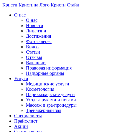
Перейти к основному содержанию
Кристи
Кристина Лого
Кристи Стайл
О нас
О нас
Новости
Лицензии
Достижения
Фотогалерея
Видео
Статьи
Отзывы
Вакансии
Правовая информация
Надзорные органы
Услуги
Медицинские услуги
Косметология
Парикмахерские услуги
Уход за руками и ногами
Массаж и spa-процедуры
Тренажерный зал
Специалисты
Прайс-лист
Акции
Сертификаты