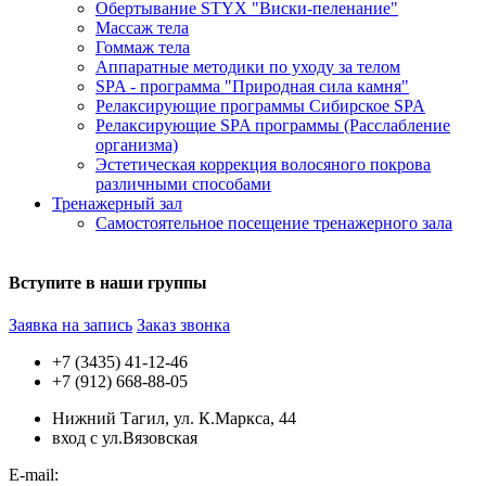
Обертывание STYX "Виски-пеленание"
Массаж тела
Гоммаж тела
Аппаратные методики по уходу за телом
SPA - программа "Природная сила камня"
Релаксирующие программы Сибирское SPA
Релаксирующие SPA программы (Расслабление
организма)
Эстетическая коррекция волосяного покрова
различными способами
Тренажерный зал
Самостоятельное посещение тренажерного зала
Вступите в наши группы
Заявка на запись
Заказ звонка
+7 (3435) 41-12-46
+7 (912) 668-88-05
Нижний Тагил, ул. К.Маркса, 44
вход с ул.Вязовская
E-mail: