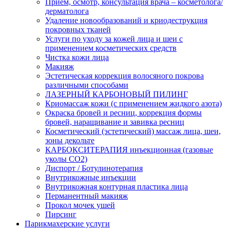
Прием, осмотр, консультация врача – косметолога/
дерматолога
Удаление новообразований и криодеструкция
покровных тканей
Услуги по уходу за кожей лица и шеи с
применением косметических средств
Чистка кожи лица
Макияж
Эстетическая коррекция волосяного покрова
различными способами
ЛАЗЕРНЫЙ КАРБОНОВЫЙ ПИЛИНГ
Криомассаж кожи (с применением жидкого азота)
Окраска бровей и ресниц, коррекция формы
бровей, наращивание и завивка ресниц
Косметический (эстетический) массаж лица, шеи,
зоны декольте
КАРБОКСИТЕРАПИЯ инъекционная (газовые
уколы СО2)
Диспорт / Ботулинотерапия
Внутрикожные инъекции
Внутрикожная контурная пластика лица
Перманентный макияж
Прокол мочек ушей
Пирсинг
Парикмахерские услуги