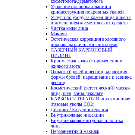
косметолога/дерматолога
Удаление новообразований и
криодеструкция покровных тканей
Услуги по уходу за кожей лица и шеи с
применением косметических средств
Чистка кожи лица
Макияж
Эстетическая коррекция волосяного
покрова различными способами
ЛАЗЕРНЫЙ КАРБОНОВЫЙ
ПИЛИНГ
Криомассаж кожи (с применением
жидкого азота)
Окраска бровей и ресниц, коррекция
формы бровей, наращивание и завивка
ресниц
Косметический (эстетический) массаж
лица, шеи, зоны декольте
КАРБОКСИТЕРАПИЯ инъекционная
(газовые уколы СО2)
Диспорт / Ботулинотерапия
Внутрикожные инъекции
Внутрикожная контурная пластика
лица
Перманентный макияж