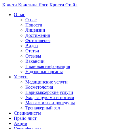
Перейти к основному содержанию
Кристи
Кристина Лого
Кристи Стайл
О нас
О нас
Новости
Лицензии
Достижения
Фотогалерея
Видео
Статьи
Отзывы
Вакансии
Правовая информация
Надзорные органы
Услуги
Медицинские услуги
Косметология
Парикмахерские услуги
Уход за руками и ногами
Массаж и spa-процедуры
Тренажерный зал
Специалисты
Прайс-лист
Акции
Сертификаты