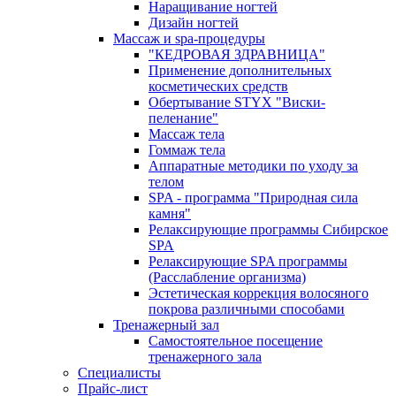
Наращивание ногтей
Дизайн ногтей
Массаж и spa-процедуры
"КЕДРОВАЯ ЗДРАВНИЦА"
Применение дополнительных
косметических средств
Обертывание STYX "Виски-
пеленание"
Массаж тела
Гоммаж тела
Аппаратные методики по уходу за
телом
SPA - программа "Природная сила
камня"
Релаксирующие программы Сибирское
SPA
Релаксирующие SPA программы
(Расслабление организма)
Эстетическая коррекция волосяного
покрова различными способами
Тренажерный зал
Самостоятельное посещение
тренажерного зала
Специалисты
Прайс-лист