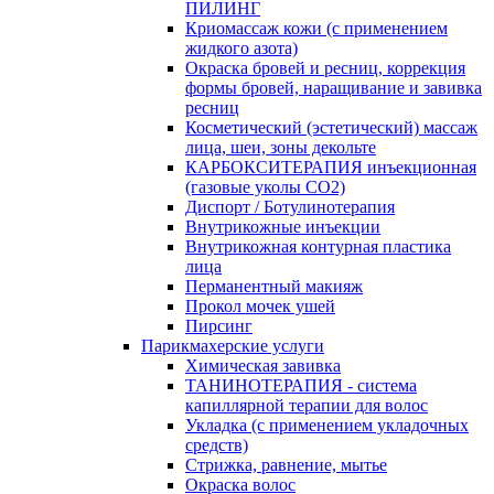
ПИЛИНГ
Криомассаж кожи (с применением
жидкого азота)
Окраска бровей и ресниц, коррекция
формы бровей, наращивание и завивка
ресниц
Косметический (эстетический) массаж
лица, шеи, зоны декольте
КАРБОКСИТЕРАПИЯ инъекционная
(газовые уколы СО2)
Диспорт / Ботулинотерапия
Внутрикожные инъекции
Внутрикожная контурная пластика
лица
Перманентный макияж
Прокол мочек ушей
Пирсинг
Парикмахерские услуги
Химическая завивка
ТАНИНОТЕРАПИЯ - система
капиллярной терапии для волос
Укладка (с применением укладочных
средств)
Стрижка, равнение, мытье
Окраска волос