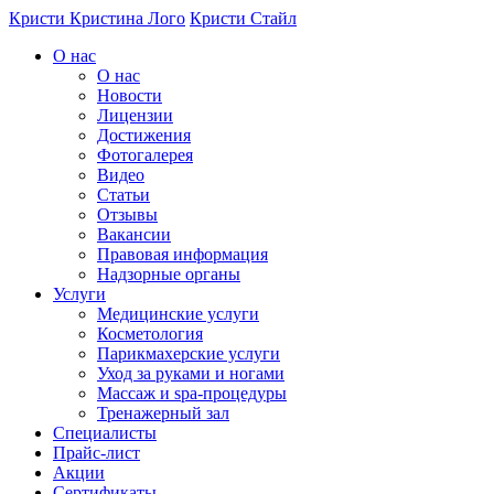
Перейти к основному содержанию
Кристи
Кристина Лого
Кристи Стайл
О нас
О нас
Новости
Лицензии
Достижения
Фотогалерея
Видео
Статьи
Отзывы
Вакансии
Правовая информация
Надзорные органы
Услуги
Медицинские услуги
Косметология
Парикмахерские услуги
Уход за руками и ногами
Массаж и spa-процедуры
Тренажерный зал
Специалисты
Прайс-лист
Акции
Сертификаты