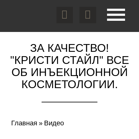
Перейти
к
основному
содержанию
Toggle
navigation
ЗА КАЧЕСТВО!
"КРИСТИ СТАЙЛ" ВСЕ
ОБ ИНЪЕКЦИОННОЙ
КОСМЕТОЛОГИИ.
Вы
Главная
»
Видео
здесь