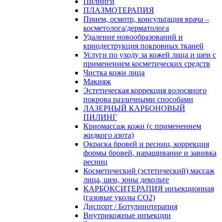
Пилинги
ПЛАЗМОТЕРАПИЯ
Прием, осмотр, консультация врача –
косметолога/дерматолога
Удаление новообразований и
криодеструкция покровных тканей
Услуги по уходу за кожей лица и шеи с
применением косметических средств
Чистка кожи лица
Макияж
Эстетическая коррекция волосяного
покрова различными способами
ЛАЗЕРНЫЙ КАРБОНОВЫЙ
ПИЛИНГ
Криомассаж кожи (с применением
жидкого азота)
Окраска бровей и ресниц, коррекция
формы бровей, наращивание и завивка
ресниц
Косметический (эстетический) массаж
лица, шеи, зоны декольте
КАРБОКСИТЕРАПИЯ инъекционная
(газовые уколы СО2)
Диспорт / Ботулинотерапия
Внутрикожные инъекции