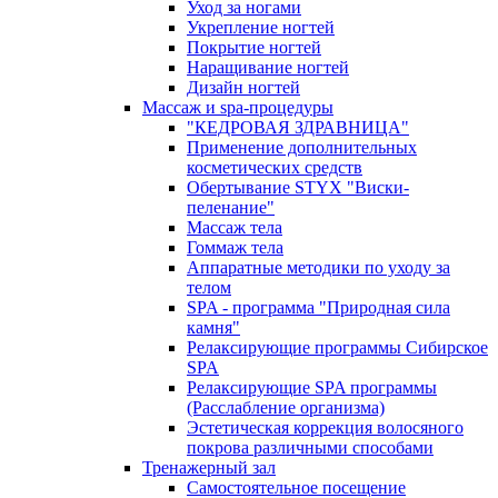
Уход за ногами
Укрепление ногтей
Покрытие ногтей
Наращивание ногтей
Дизайн ногтей
Массаж и spa-процедуры
"КЕДРОВАЯ ЗДРАВНИЦА"
Применение дополнительных
косметических средств
Обертывание STYX "Виски-
пеленание"
Массаж тела
Гоммаж тела
Аппаратные методики по уходу за
телом
SPA - программа "Природная сила
камня"
Релаксирующие программы Сибирское
SPA
Релаксирующие SPA программы
(Расслабление организма)
Эстетическая коррекция волосяного
покрова различными способами
Тренажерный зал
Самостоятельное посещение