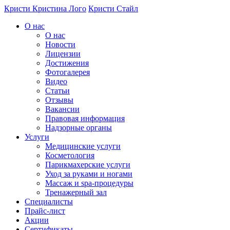
Перейти к основному содержанию
Кристи
Кристина Лого
Кристи Стайл
О нас
О нас
Новости
Лицензии
Достижения
Фотогалерея
Видео
Статьи
Отзывы
Вакансии
Правовая информация
Надзорные органы
Услуги
Медицинские услуги
Косметология
Парикмахерские услуги
Уход за руками и ногами
Массаж и spa-процедуры
Тренажерный зал
Специалисты
Прайс-лист
Акции
Сертификаты