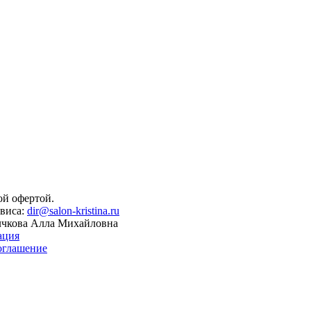
ой офертой.
рвиса:
dir@salon-kristina.ru
кова Алла Михайловна
ация
оглашение