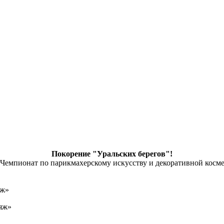
Покорение "Уральских берегов"!
емпионат по парикмахерскому искусству и декоративной космет
яж»
ияж»