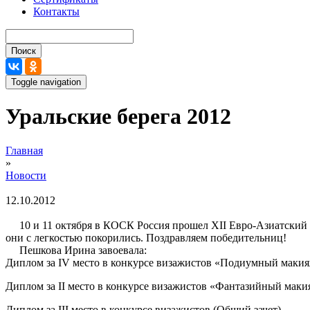
Контакты
Поиск
Toggle navigation
Уральские берега 2012
Вы здесь
Главная
»
Новости
12.10.2012
10 и 11 октября в КОСК Россия прошел XII Евро-Азиатский Ч
они с легкостью покорились. Поздравляем победительниц!
Пешкова Ирина завоевала:
Диплом за IV место в конкурсе визажистов «Подиумный маки
Диплом за II место в конкурсе визажистов «Фантазийный мак
Диплом за III место в конкурсе визажистов (Общий зачет)