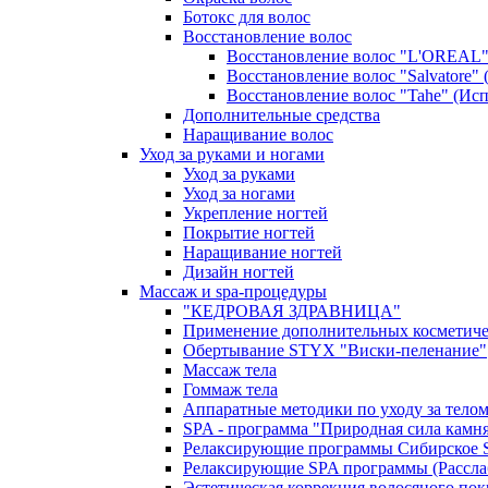
Ботокс для волос
Восстановление волос
Восстановление волос "L'OREAL"
Восстановление волос "Salvatore" 
Восстановление волос "Tahe" (Ис
Дополнительные средства
Наращивание волос
Уход за руками и ногами
Уход за руками
Уход за ногами
Укрепление ногтей
Покрытие ногтей
Наращивание ногтей
Дизайн ногтей
Массаж и spa-процедуры
"КЕДРОВАЯ ЗДРАВНИЦА"
Применение дополнительных косметиче
Обертывание STYX "Виски-пеленание"
Массаж тела
Гоммаж тела
Аппаратные методики по уходу за тело
SPA - программа "Природная сила камн
Релаксирующие программы Сибирское 
Релаксирующие SPA программы (Рассла
Эстетическая коррекция волосяного по