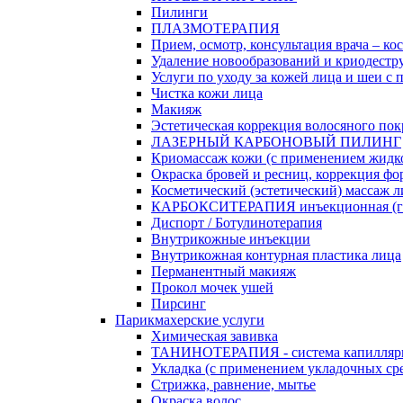
Пилинги
ПЛАЗМОТЕРАПИЯ
Прием, осмотр, консультация врача – ко
Удаление новообразований и криодестр
Услуги по уходу за кожей лица и шеи с
Чистка кожи лица
Макияж
Эстетическая коррекция волосяного по
ЛАЗЕРНЫЙ КАРБОНОВЫЙ ПИЛИНГ
Криомассаж кожи (с применением жидко
Окраска бровей и ресниц, коррекция фо
Косметический (эстетический) массаж ли
КАРБОКСИТЕРАПИЯ инъекционная (га
Диспорт / Ботулинотерапия
Внутрикожные инъекции
Внутрикожная контурная пластика лица
Перманентный макияж
Прокол мочек ушей
Пирсинг
Парикмахерские услуги
Химическая завивка
ТАНИНОТЕРАПИЯ - система капиллярно
Укладка (с применением укладочных ср
Стрижка, равнение, мытье
Окраска волос