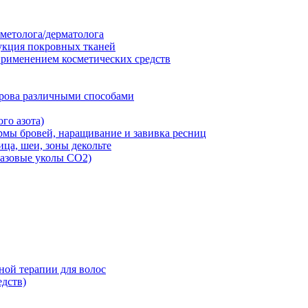
сметолога/дерматолога
укция покровных тканей
 применением косметических средств
крова различными способами
го азота)
рмы бровей, наращивание и завивка ресниц
ца, шеи, зоны декольте
зовые уколы СО2)
й терапии для волос
едств)