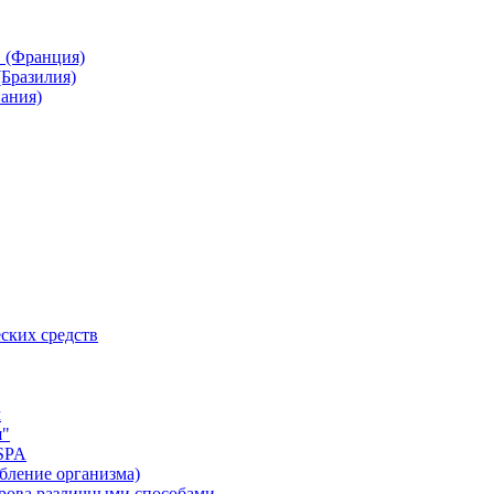
 (Франция)
(Бразилия)
пания)
ских средств
м
я"
SPA
бление организма)
крова различными способами