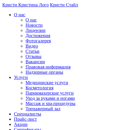
Перейти к основному содержанию
Кристи
Кристина Лого
Кристи Стайл
О нас
О нас
Новости
Лицензии
Достижения
Фотогалерея
Видео
Статьи
Отзывы
Вакансии
Правовая информация
Надзорные органы
Услуги
Медицинские услуги
Косметология
Парикмахерские услуги
Уход за руками и ногами
Массаж и spa-процедуры
Тренажерный зал
Специалисты
Прайс-лист
Акции
Сертификаты