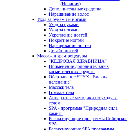
(Испания)
Дополнительные средства
Наращивание волос
Уход за руками и ногами
Уход за руками
Уход за ногами
Укрепление ногтей
Покрытие ногтей
Наращивание ногтей
Дизайн ногтей
Массаж и spa-процедуры
"КЕДРОВАЯ ЗДРАВНИЦА"
Применение дополнительных
косметических средств
Обертывание STYX "Виски-
пеленание"
Массаж тела
Гоммаж тела
Аппаратные методики по уходу за
телом
SPA - программа "Природная сила
камня"
Релаксирующие программы Сибирское
SPA
Релаксирующие SPA программы