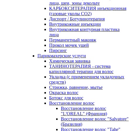
лица, шеи, зоны декольте
КАРБОКСИТЕРАПИЯ инъекционная
(газовые уколы СО2)
Диспорт / Ботулинотерапия
Внутрикожные инъекции
Внутрикожная контурная пластика
лица
Перманентный макияж
Прокол мочек ушей
Пирсинг
Парикмахерские услуги
Химическая завивка
ТАНИНОТЕРАПИЯ - система
капиллярной терапии для волос
Укладка (с применением укладочных
средств)
Стрижка, равнение, мытье
Окраска волос
Ботокс для волос
Восстановление волос
Восстановление волос
"L'OREAL" (Франция)
Восстановление волос "Salvatore"
(Бразилия)
Восстановление волос "Tahe"