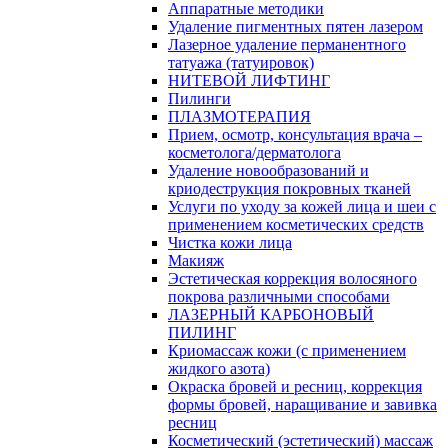
Аппаратные методики
Удаление пигментных пятен лазером
Лазерное удаление перманентного
татуажа (татуировок)
НИТЕВОЙ ЛИФТИНГ
Пилинги
ПЛАЗМОТЕРАПИЯ
Прием, осмотр, консультация врача –
косметолога/дерматолога
Удаление новообразований и
криодеструкция покровных тканей
Услуги по уходу за кожей лица и шеи с
применением косметических средств
Чистка кожи лица
Макияж
Эстетическая коррекция волосяного
покрова различными способами
ЛАЗЕРНЫЙ КАРБОНОВЫЙ
ПИЛИНГ
Криомассаж кожи (с применением
жидкого азота)
Окраска бровей и ресниц, коррекция
формы бровей, наращивание и завивка
ресниц
Косметический (эстетический) массаж