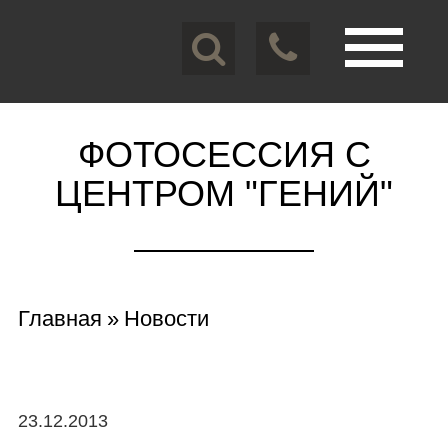
Перейти
к
основному
содержанию
Toggle
navigation
ФОТОСЕССИЯ С
ЦЕНТРОМ "ГЕНИЙ"
Вы
Главная
»
Новости
здесь
23.12.2013