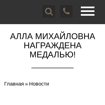
Перейти
к
основному
содержанию
Toggle
navigation
АЛЛА МИХАЙЛОВНА
НАГРАЖДЕНА
МЕДАЛЬЮ!
Вы
Главная
»
Новости
здесь