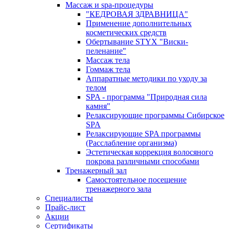
Массаж и spa-процедуры
"КЕДРОВАЯ ЗДРАВНИЦА"
Применение дополнительных
косметических средств
Обертывание STYX "Виски-
пеленание"
Массаж тела
Гоммаж тела
Аппаратные методики по уходу за
телом
SPA - программа "Природная сила
камня"
Релаксирующие программы Сибирское
SPA
Релаксирующие SPA программы
(Расслабление организма)
Эстетическая коррекция волосяного
покрова различными способами
Тренажерный зал
Самостоятельное посещение
тренажерного зала
Специалисты
Прайс-лист
Акции
Сертификаты