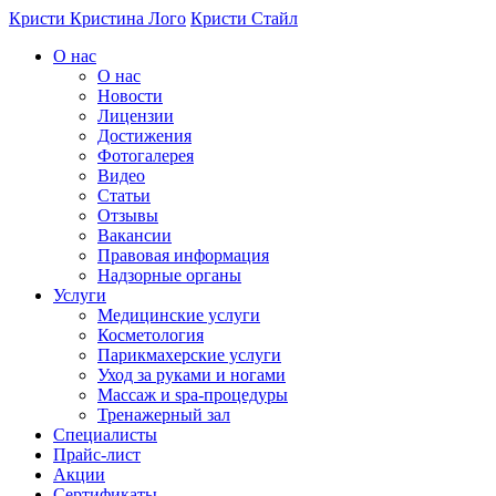
Перейти к основному содержанию
Кристи
Кристина Лого
Кристи Стайл
О нас
О нас
Новости
Лицензии
Достижения
Фотогалерея
Видео
Статьи
Отзывы
Вакансии
Правовая информация
Надзорные органы
Услуги
Медицинские услуги
Косметология
Парикмахерские услуги
Уход за руками и ногами
Массаж и spa-процедуры
Тренажерный зал
Специалисты
Прайс-лист
Акции
Сертификаты