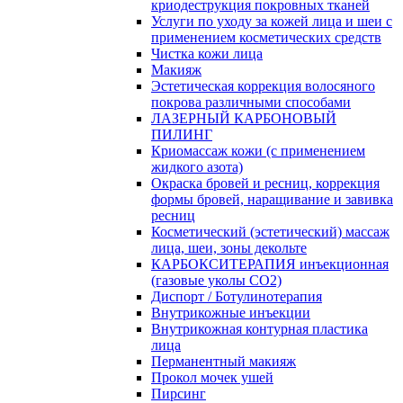
криодеструкция покровных тканей
Услуги по уходу за кожей лица и шеи с
применением косметических средств
Чистка кожи лица
Макияж
Эстетическая коррекция волосяного
покрова различными способами
ЛАЗЕРНЫЙ КАРБОНОВЫЙ
ПИЛИНГ
Криомассаж кожи (с применением
жидкого азота)
Окраска бровей и ресниц, коррекция
формы бровей, наращивание и завивка
ресниц
Косметический (эстетический) массаж
лица, шеи, зоны декольте
КАРБОКСИТЕРАПИЯ инъекционная
(газовые уколы СО2)
Диспорт / Ботулинотерапия
Внутрикожные инъекции
Внутрикожная контурная пластика
лица
Перманентный макияж
Прокол мочек ушей
Пирсинг