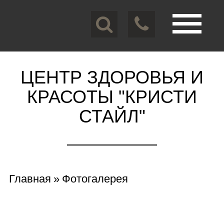
Перейти
к
основному
содержанию
Toggle
navigation
ЦЕНТР ЗДОРОВЬЯ И
КРАСОТЫ "КРИСТИ
СТАЙЛ"
Вы
Главная
»
Фотогалерея
здесь